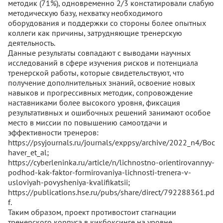
методик (71%), одновременно 2/3 констатировали слабую
методическую базу, нехватку необходимого
оборудования и поддержки со стороны более опытных
коллеги как причины, затрудняющие тренерскую
деятельность.
Данные результаты совпадают с выводами научных
исследований в сфере изучения рисков и потенциала
тренерской работы, которые свидетельствуют, что
получение дополнительных знаний, освоение новых
навыков и прогрессивных методик, сопровождение
наставниками более высокого уровня, фиксация
результативных и ошибочных решений занимают особое
место в миссии по повышению самоотдачи и
эффективности тренеров:
https://psyjournals.ru/journals/exppsy/archive/2022_n4/Boc
haver_et_al;
https://cyberleninka.ru/article/n/lichnostno-orientirovannyy-
podhod-kak-faktor-formirovaniya-lichnosti-trenera-v-
usloviyah-povysheniya-kvalifikatsii;
https://publications.hse.ru/pubs/share/direct/792288361.pd
f.
Таким образом, проект противостоит стагнации
тренерского корпуса в кикбоксинге на уровне